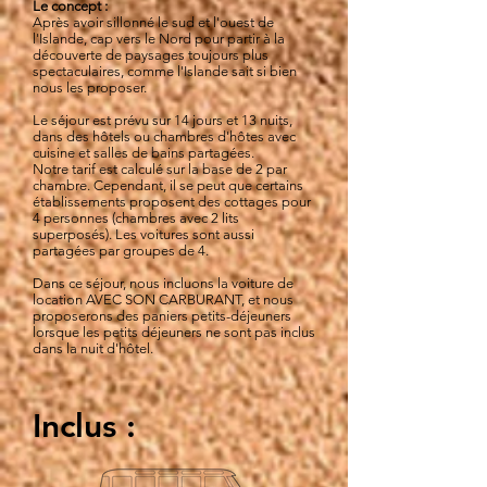
Le concept :
Après avoir sillonné le sud et l'ouest de
l'Islande, cap vers le Nord pour partir à la
découverte de paysages toujours plus
spectaculaires, comme l'Islande sait si bien
nous les proposer.
Le séjour est prévu sur 14 jours et 13 nuits,
dans des hôtels ou chambres d'hôtes avec
cuisine et salles de bains partagées.
Notre tarif est calculé sur la base de 2 par
chambre. Cependant, il se peut que certains
établissements proposent des cottages pour
4 personnes (chambres avec 2 lits
superposés). Les voitures sont aussi
partagées par groupes de 4.
Dans ce séjour, nous incluons la voiture de
location AVEC SON CARBURANT, et nous
proposerons des paniers petits-déjeuners
lorsque les petits déjeuners ne sont pas inclus
dans la nuit d'hôtel.
Inclus :