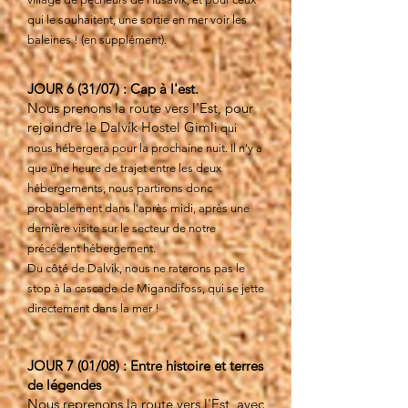
qui le souhaitent, une sortie en mer voir les
baleines ! (en supplément).
JOUR 6 (31/07) : Cap à l'est.
Nous prenons la route vers l'Est, pour
rejoindre le Dalvík Hostel Gimli
qui
nous hébergera pour la prochaine nuit. Il n'y a
que une heure de trajet entre les deux
hébergements, nous partirons donc
probablement dans l'après midi, après une
dernière visite sur le secteur de notre
précédent hébergement.
Du côté de Dalvik, nous ne raterons pas le
stop à la cascade de Migandifoss, qui se jette
directement dans la mer !
JOUR 7 (01/08) : Entre histoire et terres
de légendes
Nous reprenons la route vers l'Est, avec