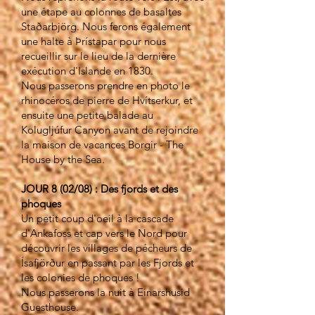
une étape au colonnes de basaltes
Staðarbjörg. Nous ferons également
une halte à Þrístapar pour nous
recueillir sur le lieu de la dernière
exécution d'Islande en 1830.
Nous passerons prendre en photo le
rhinocéros de pierre de Hvítserkur, et
ensuite une petite balade au
Kolugljúfur Canyon avant de rejoindre
la maison de vacances Borgir - The
House by the Sea.
JOUR 8 (02/08) : Des fjords et des
phoques
Un petit coup d'oeil à la cascade
d'Ankafoss et cap vers le Nord pour
découvrir les villages de pécheurs de
Ísafjörður en passant par les Fjords et
les colonies de phoques !
Nous passerons la nuit à Einarshusid
Guesthouse.