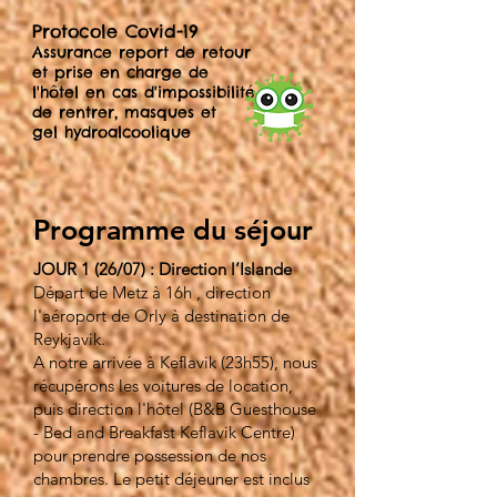
Protocole Covid-19
Assurance report de retour
et prise en charge de
l'hôtel en cas d'impossibilité
de rentrer, masques et
gel
hydroalcoolique
Programme du séjour
JOUR 1 (26/07) : Direction l’Islande
Départ de Metz à 16h , direction
l'aéroport de Orly à destination de
Reykjavik.
A notre arrivée à Keflavik (23h55), nous
récupérons les voitures de location,
puis direction l'hôtel (B&B Guesthouse
- Bed and Breakfast Keflavik Centre)
pour prendre possession de nos
chambres. Le petit déjeuner est inclus