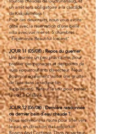
sources chaudes de Guðrúnarlaug, et
un arrêt sera obligatoire à la cascade
de Kirkjufellsfoss !
Pour ces deux nuits, nous vous avons
gâté avec la réservation d'une belle
villa avec vue mer et 5 chambres :
"Experience Beautiful Iceland"
JOUR 11 (05/08) : Repos du guerrier
Une journée un peu plus calme, pour
profiter des paysages et des points de
vues époustouflants du secteur. Nous
pourrons également visiter une grotte
de lave dans le secteur (en
supplément). Retour le soir pour passer
la nuit à Ólafsvík.
JOUR 12 (06/08) : Dernière randonnée
ou dernier bain d'eau chaude ?
Nous reprenons la route pour aller vers
le sud, en direction du Laekjarkot
Rooms And Cottages. Dans ce secteur,