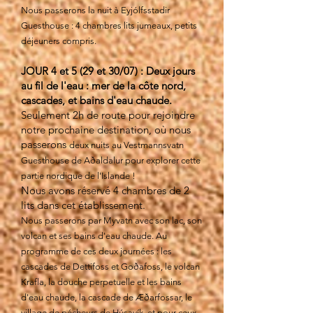
Nous passerons la nuit à Eyjólfsstadir
Guesthouse : 4 chambres lits jumeaux, petits
déjeuners compris.
JOUR 4 et 5 (29 et 30/07) : Deux jours
au fil de l'eau : mer de la côte nord,
cascades, et bains d'eau chaude.
Seulement 2h de route pour rejoindre
notre prochaine destination, où nous
passerons
deux nuits au Vestmannsvatn
Guesthouse de Aðaldalur pour explorer cette
partie nordique de l'Islande !
Nous avons réservé 4 chambres de 2
lits dans cet établissement.
Nous passerons par Myvatn avec son lac, son
volcan et ses bains d'eau chaude. Au
programme de ces deux journées : les
cascades de Dettifoss et Goðafoss, le volcan
Krafla, la douche perpetuelle et les bains
d'eau chaude, la cascade de Æðarfossar, le
village de pécheurs de Húsavík, et pour ceux