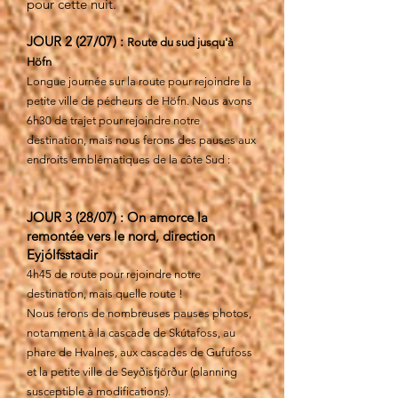
pour cette nuit.
JOUR 2 (27/07) :
Route du sud jusqu'à
Höfn
Longue journée sur la route pour rejoindre la
petite ville de pécheurs de Höfn. Nous avons
6h30 de trajet pour rejoindre notre
destination, mais nous ferons des pauses aux
endroits emblématiques de la côte Sud :
JOUR 3 (28/07) : On amorce la
remontée vers le nord, direction
Eyjólfsstadir
4h45 de route pour rejoindre notre
destination, mais quelle route !
Nous ferons de nombreuses pauses photos,
notamment à la cascade de Skútafoss, au
phare de Hvalnes, aux cascades de Gufufoss
et la petite ville de Seyðisfjörður (planning
susceptible à modifications).