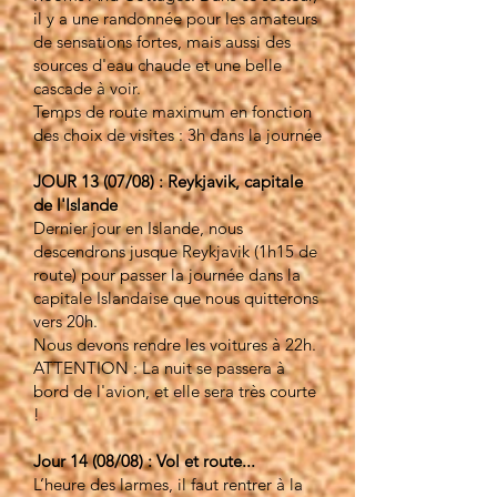
il y a une randonnée pour les amateurs
de sensations fortes, mais aussi des
sources d'eau chaude et une belle
cascade à voir.
Temps de route maximum en fonction
des choix de visites : 3h dans la journée
JOUR 13 (07/08) : Reykjavik, capitale
de l'Islande
Dernier jour en Islande, nous
descendrons jusque Reykjavik (1h15 de
route) pour passer la journée dans la
capitale Islandaise que nous quitterons
vers 20h.
Nous devons rendre les voitures à 22h.
ATTENTION : La nuit se passera à
bord de l'avion, et elle sera très courte
!
Jour 14 (08/08) : Vol et route...
L’heure des larmes, il faut rentrer à la