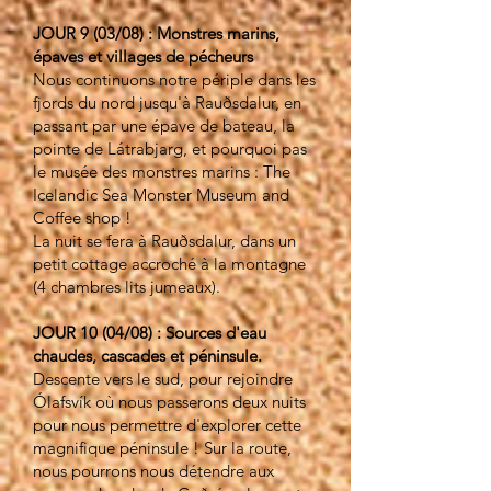
JOUR 9 (03/08) : Monstres marins,
épaves et villages de pécheurs
Nous continuons notre périple dans les
fjords du nord jusqu'à Rauðsdalur, en
passant par une épave de bateau, la
pointe de Látrabjarg, et pourquoi pas
le musée des monstres marins : The
Icelandic Sea Monster Museum and
Coffee shop !
La nuit se fera à Rauðsdalur, dans un
petit cottage accroché à la montagne
(4 chambres lits jumeaux).
JOUR 10 (04/08) : Sources d'eau
chaudes, cascades et péninsule.
Descente vers le sud, pour rejoindre
Ólafsvík où nous passerons deux nuits
pour nous permettre d'explorer cette
magnifique péninsule ! Sur la route,
nous pourrons nous détendre aux