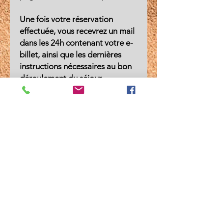
Une fois votre réservation
effectuée, vous recevrez un mail
dans les 24h contenant votre e-
billet, ainsi que les dernières
instructions nécessaires au bon
déroulement du séjour .
----------------------------------------
----------------------------------------
--
Attention, le séjour est limité à
12 participants. Le nombre
minimum de participants pour la
réalisation du séjour est fixé à 8
personnes. Si ce quota n'est pas
atteint, le séjour sera annulé et
l'ensemble des participants