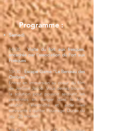
Programme :
Samedi
14h30 :
Visite du fort aux fresques,
encadrée par l'association du Fort aux
Fresques
15h30 :
Escape Game "Le Berceau des
Ombres"
Entrez en immersion au coeur du film
de Jérôme Jacob. Vous devrez trouver
la solution pour pouvoir secourir les
personnes en danger dans le fort,
rétablir l'électricité et aider les
survivants à quitter l'ouvrage. Durée du
jeu
:
3h
environ.
18h30 : Apéro suivi de la deuxième