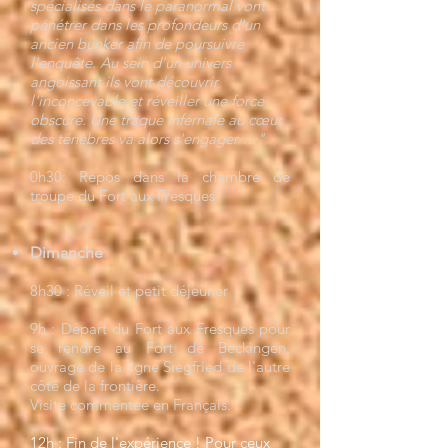
spécialisés dans le paranormal vont
pénétrer dans les profondeurs d'un
ancien bunker afin de poursuivre
l'enquête. Au sein d'un univers
angoissant ils vont découvrir
l'inconcevable et réveiller une force
obscure. Une traque infernale au cœur
des ténèbres va alors s'engager …"
0h30: Repos dans la chambre de
troupe du Fort aux Fresques
Dimanche
8h30 : Réveil et petit déjeuner
9h : Départ du Fort aux Fresques pour
se rendre au Fort de Beckingen,
ouvrage de la ligne Siegfried de l'autre
côté de la frontière.
Visite commentée en Français.
​12h : Fin de l'expérience ! Pour ceux