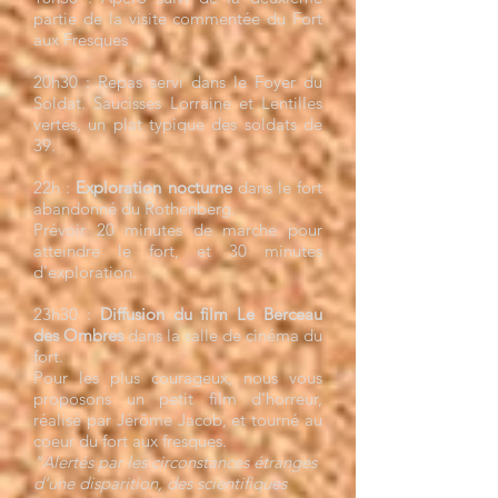
partie de la visite commentée du Fort
aux Fresques
20h30 : Repas servi dans le Foyer du
Soldat. Saucisses Lorraine et Lentilles
vertes, un plat typique des soldats de
39.
​22h :
Exploration nocturne
dans le fort
abandonné du Rothenberg.
Prévoir 20 minutes de marche pour
atteindre le fort, et 30 minutes
d'exploration.
23h30 :
Diffusion du film Le Berceau
des Ombres
dans la salle de cinéma du
fort.
Pour les plus courageux, nous vous
proposons un petit film d'horreur,
réalisé par Jérôme Jacob, et tourné au
coeur du fort aux fresques.
"Alertés par les circonstances étranges
d'une disparition, des scientifiques