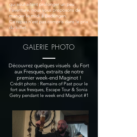
qui souhaitent prolonger un peu
l'aventure, nous vous proposons de
manger le midi à Beckingen.
Ce repas n'est pas compris dans le prix
du billet.
GALERIE PHOTO
Découvrez quelques visuels du Fort
aux Fresques, extraits de notre
premier week-end Maginot !
Crédit photo :
Remains of Past
pour le
fort aux fresques, Escape Tour & Sonia
Getry pendant le week end Maginot #1