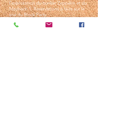
l'exploration du bunker Zeppelin et du
Maybach 1. Réservations à faire sur le
site du Block Party.
​Vous êtes libre, avec l'équipe de 4 que
vous formerez, d'aller où vous voulez
grâce à la voiture de location ! À vous
les caches les plus folles du länder
Brandebourg !
Alors, on y va ?