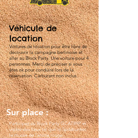
Véhicule de
location
Voitures de location pour être libre de
découvrir la campagne berlinoise et
aller au Block Party. Une voiture pour 4
personnes. Merci de préciser si vous
êtes ok pour conduire lors de la
réservation. Carburant non inclus.
Sur place :
Participez au Block Party GCAT89P et
visitez des lieux tel que le Spitzbunker,
le musée de l'étoile rouge,