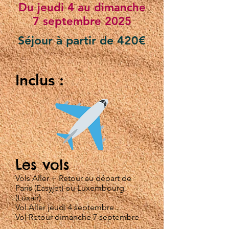
Du jeudi 4 au dimanche
7 septembre 2025
Séjour à partir de 420€
Inclus :
Les vols
Vols Aller + Retour au départ de
Paris (Easyjet) ou Luxembourg
(Luxair)
Vol Aller jeudi 4 septembre
Vol Retour dimanche 7 septembre